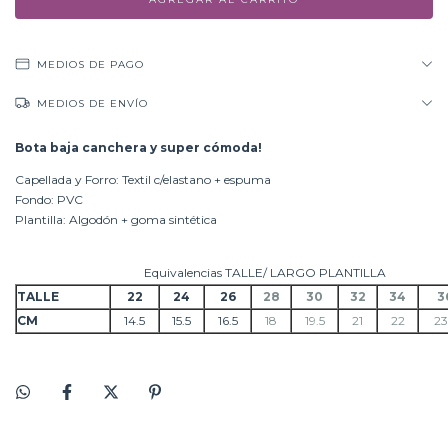
MEDIOS DE PAGO
MEDIOS DE ENVÍO
Bota baja canchera y super cómoda!
Capellada y Forro: Textil c/elastano + espuma
Fondo: PVC
Plantilla: Algodón + goma sintética
Equivalencias TALLE/ LARGO PLANTILLA
TALLE
22
24
26
28
30
32
34
3
CM
14.5
15.5
16.5
18
19.5
21
22
23