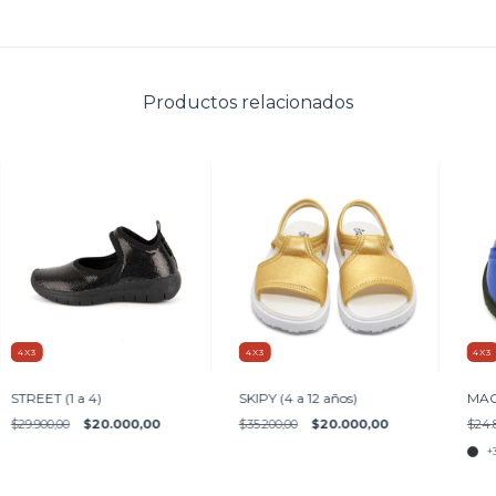
Productos relacionados
4X3
4X3
4X3
STREET (1 a 4)
SKIPY (4 a 12 años)
MAO 
$29.900,00
$20.000,00
$35.200,00
$20.000,00
$24.
+