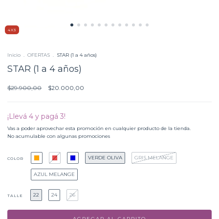
4X3
Inicio
.
OFERTAS
.
STAR (1 a 4 años)
STAR (1 a 4 años)
$29.900,00
$20.000,00
¡Llevá 4 y pagá 3!
Vas a poder aprovechar esta promoción en cualquier producto de la tienda.
No acumulable con algunas promociones
VERDE OLIVA
GRIS MELANGE
COLOR
AZUL MELANGE
22
24
26
TALLE