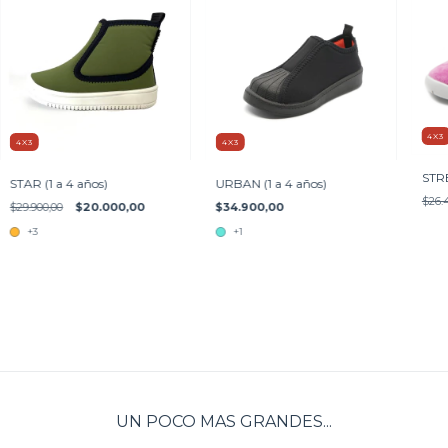
4X3
4X3
4X3
STRE
STAR (1 a 4 años)
URBAN (1 a 4 años)
$26.
$29.900,00
$20.000,00
$34.900,00
+3
+1
UN POCO MAS GRANDES...