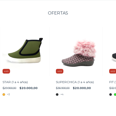
OFERTAS
4X3
4X3
4X3
STAR (1 a 4 años)
SUPERCHICA (1 a 4 años)
FIT (
$29.900,00
$20.000,00
$36.900,00
$20.000,00
$32.9
+3
+4