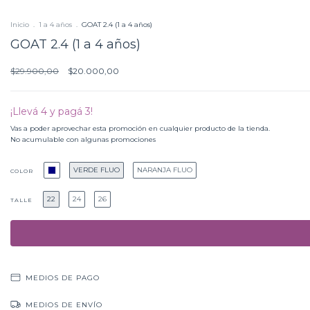
Inicio
.
1 a 4 años
.
GOAT 2.4 (1 a 4 años)
GOAT 2.4 (1 a 4 años)
$29.900,00
$20.000,00
¡Llevá 4 y pagá 3!
Vas a poder aprovechar esta promoción en cualquier producto de la tienda.
No acumulable con algunas promociones
VERDE FLUO
NARANJA FLUO
COLOR
22
24
26
TALLE
MEDIOS DE PAGO
MEDIOS DE ENVÍO