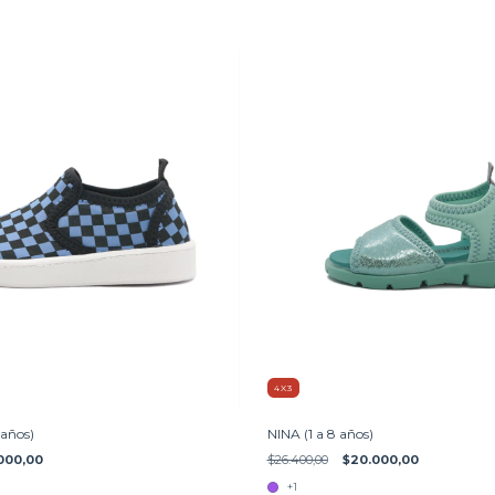
4X3
 años)
NINA (1 a 8 años)
000,00
$26.400,00
$20.000,00
+1