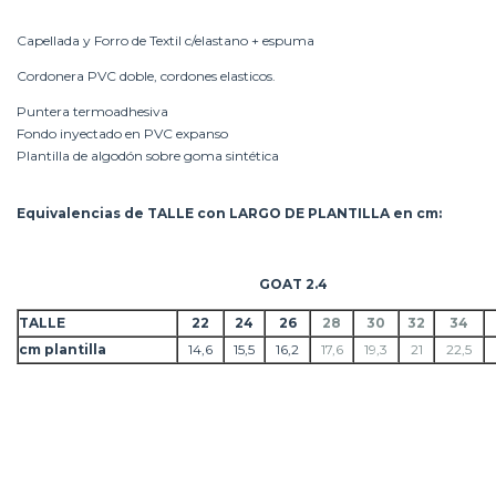
Capellada y Forro de Textil c/elastano + espuma
Cordonera PVC doble, cordones elasticos.
Puntera termoadhesiva
Fondo inyectado en PVC expanso
Plantilla de algodón sobre goma sintética
Equivalencias de TALLE con LARGO DE PLANTILLA en cm:
GOAT 2.4
TALLE
22
24
26
28
30
32
34
cm plantilla
14,6
15,5
16,2
17,6
19,3
21
22,5