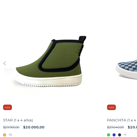
4X3
4X3
STAR (1 a 4 años)
PANCHITA (1 a 4
$29.900,00
$20.000,00
$29.040,00
$20.
+3
+1