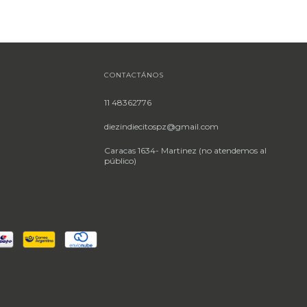
CONTACTÁNOS
11 48362776
diezindiecitospz@gmail.com
Caracas 1634- Martinez (no atendemos al
público)