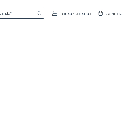
Ingresá
/
Registráte
Carrito
(
0
)