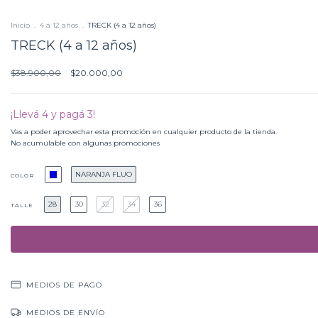
Inicio
.
4 a 12 años
.
TRECK (4 a 12 años)
TRECK (4 a 12 años)
$38.900,00
$20.000,00
¡Llevá 4 y pagá 3!
Vas a poder aprovechar esta promoción en cualquier producto de la tienda.
No acumulable con algunas promociones
NARANJA FLUO
COLOR
28
30
32
34
36
TALLE
MEDIOS DE PAGO
MEDIOS DE ENVÍO