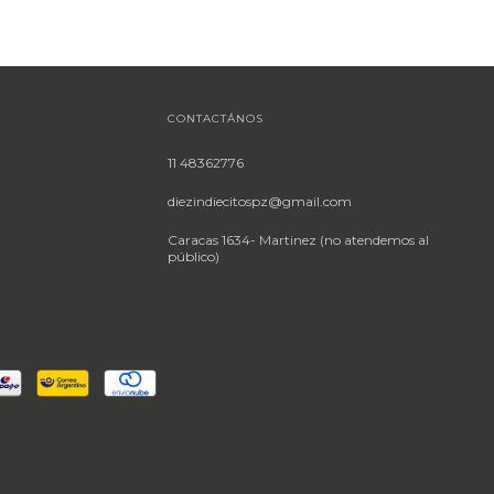
CONTACTÁNOS
11 48362776
diezindiecitospz@gmail.com
Caracas 1634- Martinez (no atendemos al
público)