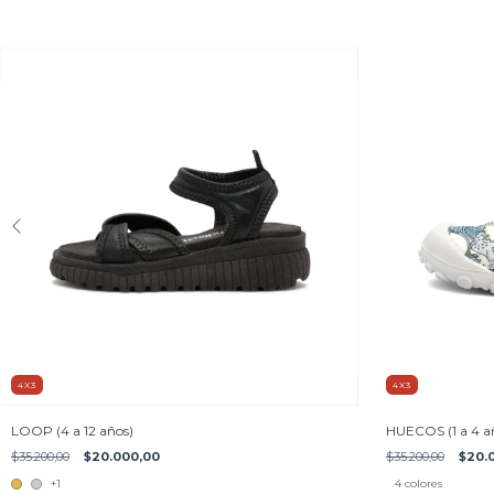
4X3
4X3
LOOP (4 a 12 años)
HUECOS (1 a 4 a
$35.200,00
$20.000,00
$35.200,00
$20.
+1
4 colores