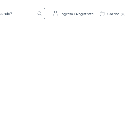
Ingresá
/
Registráte
Carrito
(
0
)