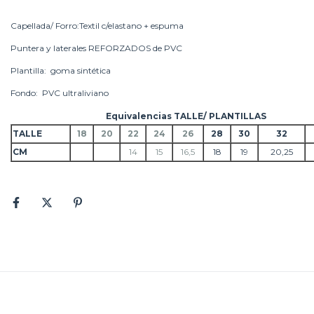
Capellada/ Forro:Textil c/elastano + espuma
Puntera y laterales REFORZADOS de PVC
Plantilla: goma sintética
Fondo: PVC ultraliviano
Equivalencias TALLE/ PLANTILLAS
TALLE
18
20
22
24
26
28
30
32
CM
14
15
16,5
18
19
20,25