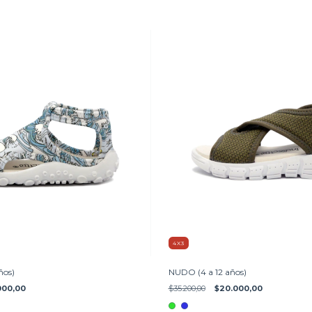
4X3
ños)
NUDO (4 a 12 años)
000,00
$35.200,00
$20.000,00