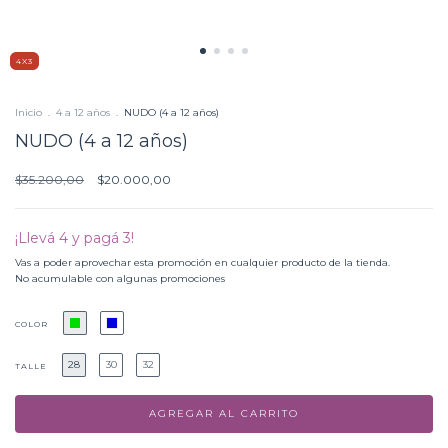
4X3
Inicio
.
4 a 12 años
.
NUDO (4 a 12 años)
NUDO (4 a 12 años)
$35.200,00
$20.000,00
¡Llevá 4 y pagá 3!
Vas a poder aprovechar esta promoción en cualquier producto de la tienda.
No acumulable con algunas promociones
COLOR
28
30
32
TALLE