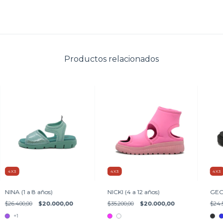
Productos relacionados
4X3
4X3
4X3
NINA (1 a 8 años)
NICKI (4 a 12 años)
GEO 
$26.400,00
$20.000,00
$35.200,00
$20.000,00
$24.
+1