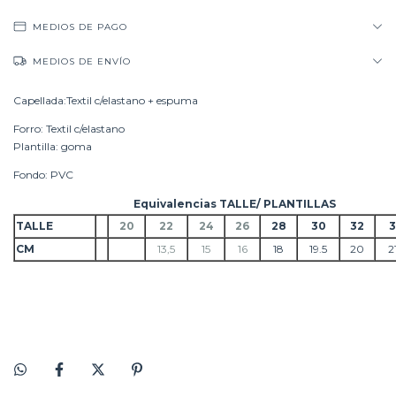
MEDIOS DE PAGO
MEDIOS DE ENVÍO
Capellada:Textil c/elastano + espuma
Forro: Textil c/elastano
Plantilla: goma
Fondo: PVC
Equivalencias TALLE/ PLANTILLAS
TALLE
20
22
24
26
28
30
32
CM
13,5
15
16
18
19.5
20
2